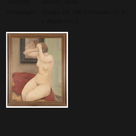
Techniek
olieverf, doek
Afmetingen
hoogte cm 106 x breedte cm 87
x diepte cm 5