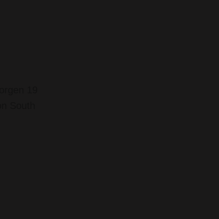
orgen 19
on South