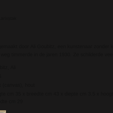
Larixstak
gemaakt door Ali Goubitz, een kunstenaar zonder k
weg timmerde in de jaren 1930. Ze schilderde veel
itz, Ali
6
 (canvas), hout
te cm 35 x breedte cm 43 x diepte cm 3.5 x hoog
edte cm 29