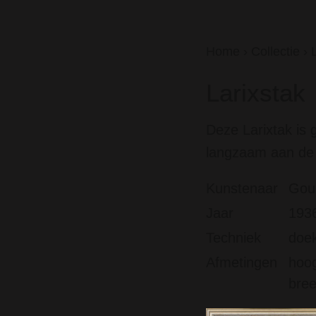
Home
›
Collectie
›
Larixstak
Deze Larixtak is 
langzaam aan de 
Kunstenaar
Goub
Jaar
193
Techniek
doek
Afmetingen
hoog
bre