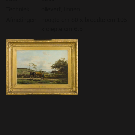
Techniek
olieverf, linnen
Afmetingen
hoogte cm 80 x breedte cm 105
x diepte cm 6.5