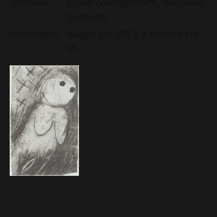
Techniek
papier (vezelproduct), houtskool
(medium)
Afmetingen
hoogte cm 156.5 x breedte cm
95