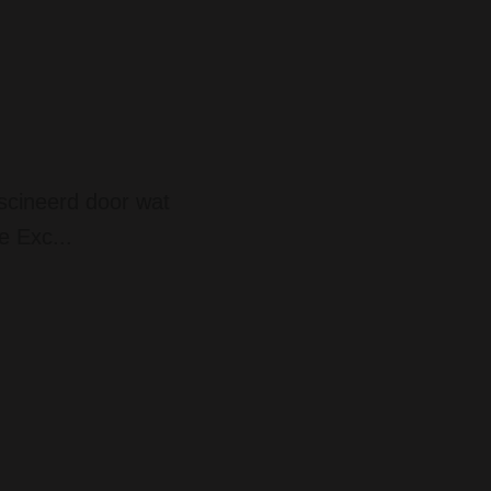
ascineerd door wat
e Exc...