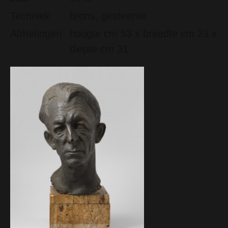
Techniek
brons, gesteente
Afmetingen
hoogte cm 53 x breedte cm 23 x
diepte cm 31