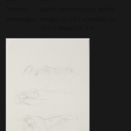
Techniek
papier (vezelproduct), grafiet
Afmetingen
hoogte cm 24.7 x breedte cm
33.5 x diepte cm 2.5