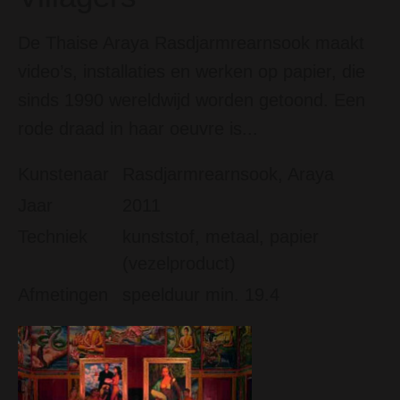
De Thaise Araya Rasdjarmrearnsook maakt
video’s, installaties en werken op papier, die
sinds 1990 wereldwijd worden getoond. Een
rode draad in haar oeuvre is...
Kunstenaar
Rasdjarmrearnsook, Araya
Jaar
2011
Techniek
kunststof, metaal, papier
(vezelproduct)
Afmetingen
speelduur min. 19.4