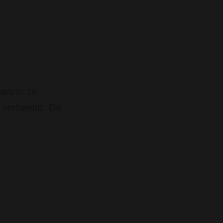
aarin ze
 verbeeldt. De