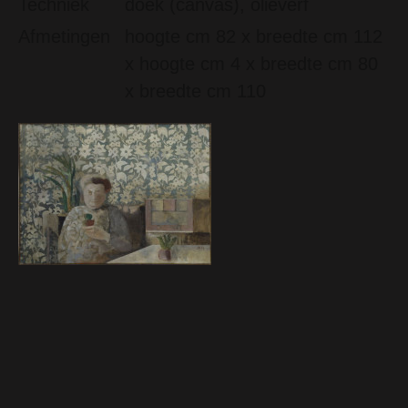
Techniek
doek (canvas), olieverf
Afmetingen
hoogte cm 82 x breedte cm 112
x hoogte cm 4 x breedte cm 80
x breedte cm 110