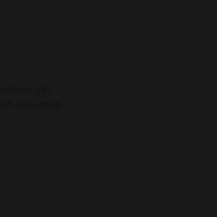
estaan. Zijn
ich aan schad...