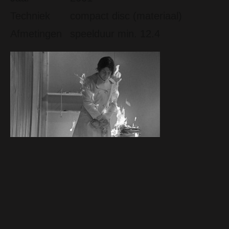
Techniek
compact disc (materiaal)
Afmetingen
speelduur min. 12.4