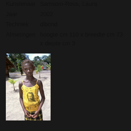
Kunstenaar
Samsom-Rous, Laura
Jaar
2002
Techniek
dibond
Afmetingen
hoogte cm 110 x breedte cm 73
x diepte cm 3