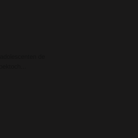
 adolescenten de
oektoch...