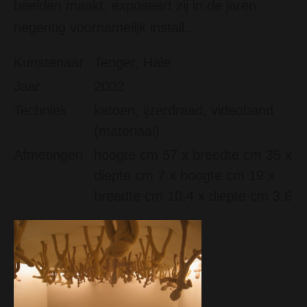
beelden maakt, exposeert zij in de jaren
negentig voornamelijk install...
Kunstenaar
Tenger, Hale
Jaar
2002
Techniek
katoen, ijzerdraad, videoband
(materiaal)
Afmetingen
hoogte cm 57 x breedte cm 35 x
diepte cm 7 x hoogte cm 19 x
breedte cm 10.4 x diepte cm 3.6