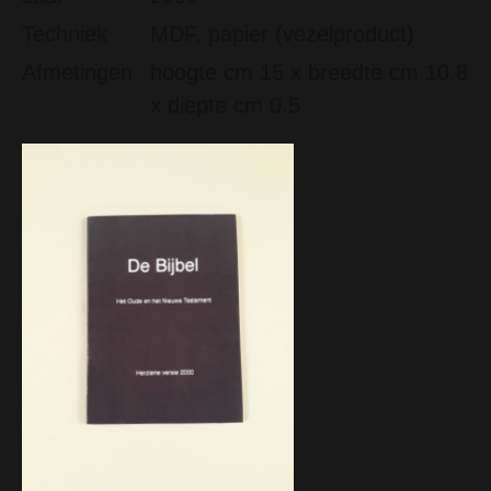
Techniek
MDF, papier (vezelproduct)
Afmetingen
hoogte cm 15 x breedte cm 10.8
x diepte cm 0.5