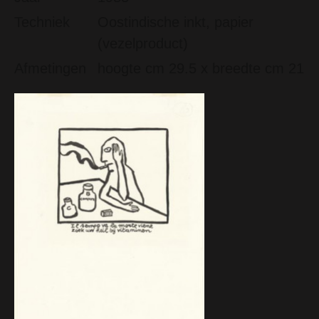
Techniek
Oostindische inkt, papier
(vezelproduct)
Afmetingen
hoogte cm 29.5 x breedte cm 21