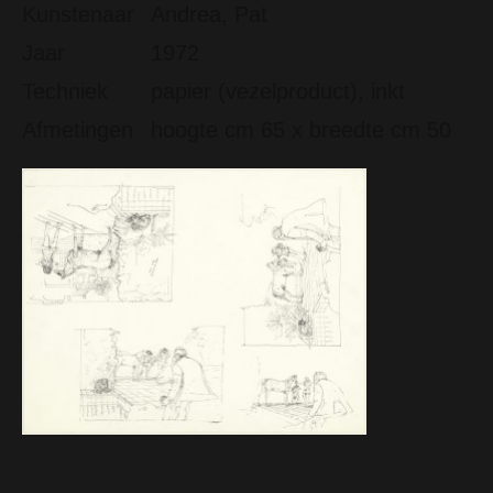
Kunstenaar
Andrea, Pat
Jaar
1972
Techniek
papier (vezelproduct), inkt
Afmetingen
hoogte cm 65 x breedte cm 50