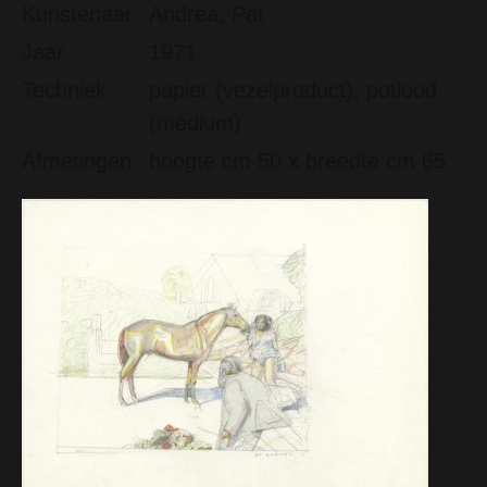
Kunstenaar
Andrea, Pat
Jaar
1971
Techniek
papier (vezelproduct), potlood
(medium)
Afmetingen
hoogte cm 50 x breedte cm 65