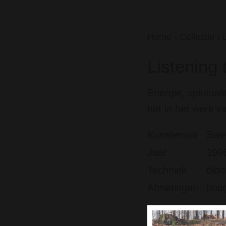
Home
›
Collectie
›
Listening 
Energie, spiritual
het in het werk v
Kunstenaar
Swe
Jaar
199
Techniek
dib
Afmetingen
hoog