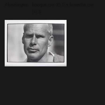
Afmetingen
hoogte cm 35.5 x breedte cm
50.5