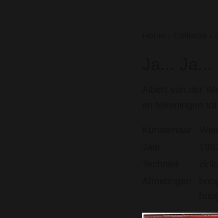
Home
›
Collectie
›
J
Ja... Ja...
Albert van der W
en tekeningen tot 
Kunstenaar
Weid
Jaar
198
Techniek
zink
Afmetingen
hoog
hoog