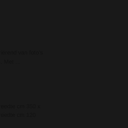
iërend van foto’s
. Met ...
reedte cm 350 x
reedte cm 120