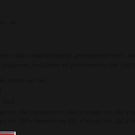
a... Ja...
eide maakt maatschappelijk geëngageerd werk, var
sculpturen, installaties en performances (tot 1981)
e, Albert van der
3
, hout
te cm 160 x breedte cm 300 x hoogte cm 180 x b
te cm 160 x breedte cm 300 x hoogte cm 180 x b