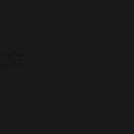
ng aan de
Hongaarse