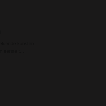
n
eeldende kunsten
 eerste t...