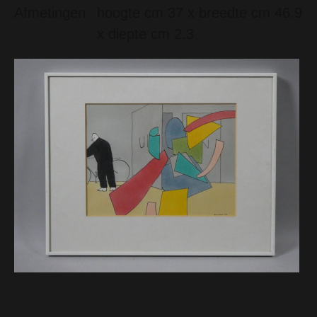
Afmetingen
hoogte cm 37 x breedte cm 46.9
x diepte cm 2.3