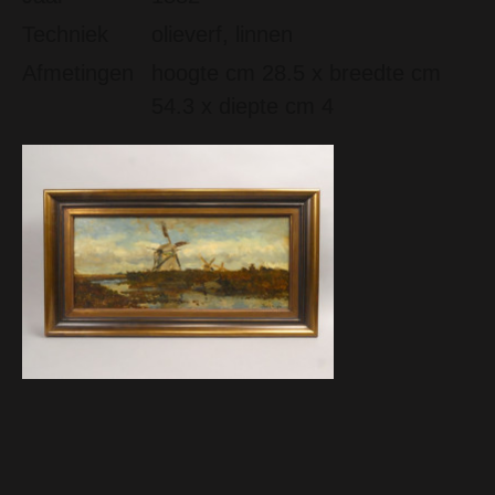
Techniek
olieverf, linnen
Afmetingen
hoogte cm 28.5 x breedte cm
54.3 x diepte cm 4