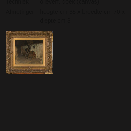
Techniek
olieverf, doek (canvas)
Afmetingen
hoogte cm 65 x breedte cm 70 x
diepte cm 8