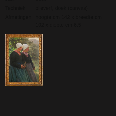
Techniek
olieverf, doek (canvas)
Afmetingen
hoogte cm 142 x breedte cm
102 x diepte cm 6.5